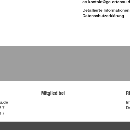
an
kontakt@gc-ortenau.
Detaillierte Information
Datenschutzerklärung
Mitglied bei
R
u.de
I
2 7
D
8 7