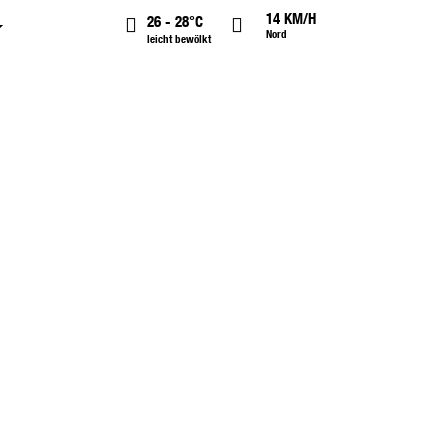
14 KM/H
26 - 28°C
Nord
leicht bewölkt